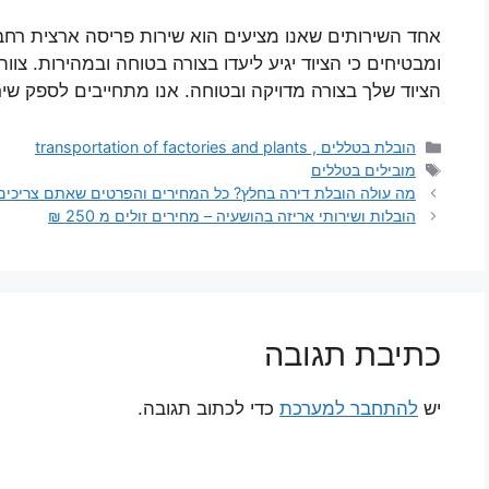
אחד השירותים שאנו מציעים הוא שירות פריסה ארצית רחב
ומבטיחים כי הציוד יגיע ליעדו בצורה בטוחה ובמהירות. צוו
הציוד שלך בצורה מדויקה ובטוחה. אנו מתחייבים לספק שיר
קטגוריות
הובלת בטללים , transportation of factories and plants
תגיות
מובילים בטללים
מה עולה הובלת דירה בחלץ? כל המחירים והפרטים שאתם צריכים
הובלות ושירותי אריזה בהושעיה – מחירים זולים מ 250 ₪
כתיבת תגובה
יש
להתחבר למערכת
כדי לכתוב תגובה.