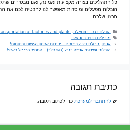
כל התהליכים בצורה מקצועית ואמינה, ואנו מבטיחים שתקבל
הובלות מפעלים ומוסדות מאפשר לנו להבטיח לכם את התו
הרצון שלכם.
קטגוריות
הובלת בכפר רוזנואלד , transportation of factories and plants
תגיות
מובילים בכפר רוזנואלד
אחסון תכולת דירה בירוחם – יחידות אחסון נגישות ובטוחות!
הובלות ושירותי אריזה בג'ש (גוש חלב) – המחיר הכי זול בארץ!
כתיבת תגובה
יש
להתחבר למערכת
כדי לכתוב תגובה.