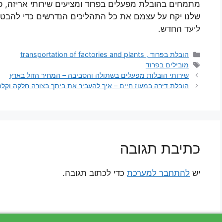
מתמחים בהובלת מפעלים בפרוד ומציעים שירותי אריזה, פר
שלנו יקח על עצמם את כל התהליכים הנדרשים כדי להבטי
ליעד החדש.
קטגוריות
הובלת בפרוד , transportation of factories and plants
תגיות
מובילים בפרוד
שירותי הובלות מפעלים בשתולה והסביבה – המחיר הזול בארץ
הובלת דירה במעוז חיים – איך להעביר את ביתך בצורה חלקה וקלה
כתיבת תגובה
יש
להתחבר למערכת
כדי לכתוב תגובה.