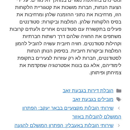
ומסיימים בהחלפת מגורים במהלך הלימודים. על ידי
הצעת הנחות, חברות מושכות את קטגוריית הלקוחות
הזו, מרחיבות את נתוני ההזמנה שלהן ומרחיבות את
בסיס הלקוחות שלהן. המלצות וביקורות: סטודנטים
פעילים בתקשורת עם סטודנטים אחרים ולעתים קרובות
משתפים את החוויה שלהם דרך רשתות חברתיות
וקהילות סטודנטים. חוויה חיובית עשויה להוביל להמון
המלצות וביקורות חיוביות. בסיפוק הנותן הנחות
לסטודנטים, חברות לא רק עוזרות לצעירים בתקופת
לימודיהם, אלא גם בונות אסטרטגיה שמקדמת את
צמיחתן ופיתוחן.
קטגוריות
הובלת דירות בגבעת זאב
תגיות
מובילים בגבעת זאב
שירותי הובלות מקצועיים בבאר יעקב: הפתרון
המושלם להובלות באזור
שירותי הובלות באעבלין: הפתרון המושלם להגעה