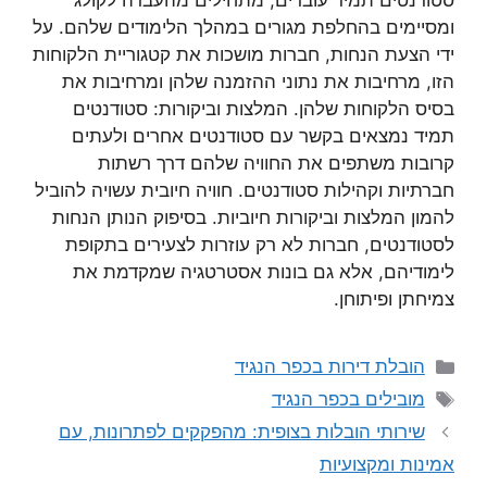
סטודנטים תמיד עוברים, מתחילים מהעברה לקולג’
ומסיימים בהחלפת מגורים במהלך הלימודים שלהם. על
ידי הצעת הנחות, חברות מושכות את קטגוריית הלקוחות
הזו, מרחיבות את נתוני ההזמנה שלהן ומרחיבות את
בסיס הלקוחות שלהן. המלצות וביקורות: סטודנטים
תמיד נמצאים בקשר עם סטודנטים אחרים ולעתים
קרובות משתפים את החוויה שלהם דרך רשתות
חברתיות וקהילות סטודנטים. חוויה חיובית עשויה להוביל
להמון המלצות וביקורות חיוביות. בסיפוק הנותן הנחות
לסטודנטים, חברות לא רק עוזרות לצעירים בתקופת
לימודיהם, אלא גם בונות אסטרטגיה שמקדמת את
צמיחתן ופיתוחן.
קטגוריות
הובלת דירות בכפר הנגיד
תגיות
מובילים בכפר הנגיד
שירותי הובלות בצופית: מהפקקים לפתרונות, עם
אמינות ומקצועיות