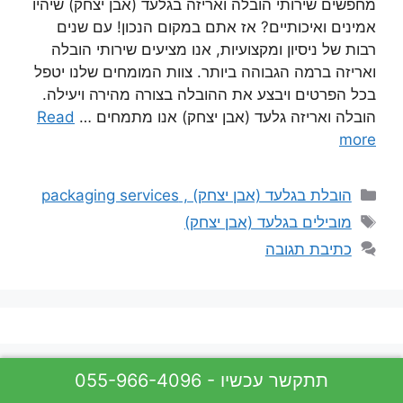
מחפשים שירותי הובלה ואריזה בגלעד (אבן יצחק) שיהיו
אמינים ואיכותיים? אז אתם במקום הנכון! עם שנים
רבות של ניסיון ומקצועיות, אנו מציעים שירותי הובלה
ואריזה ברמה הגבוהה ביותר. צוות המומחים שלנו יטפל
בכל הפרטים ויבצע את ההובלה בצורה מהירה ויעילה.
הובלה ואריזה גלעד (אבן יצחק) אנו מתמחים …
Read
more
קטגוריות
הובלת בגלעד (אבן יצחק) , packaging services
תגיות
מובילים בגלעד (אבן יצחק)
כתיבת תגובה
055-966-4096 - תתקשר עכשיו