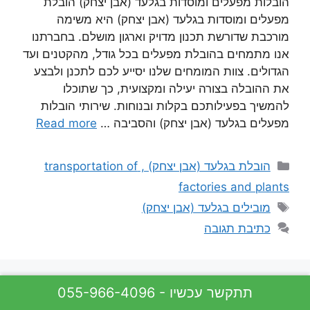
הובלות מפעלים ומוסדות בגלעד (אבן יצחק) הובלת
מפעלים ומוסדות בגלעד (אבן יצחק) היא משימה
מורכבת שדורשת תכנון מדויק וארגון מושלם. בחברתנו
אנו מתמחים בהובלת מפעלים בכל גודל, מהקטנים ועד
הגדולים. צוות המומחים שלנו יסייע לכם לתכנן ולבצע
את ההובלה בצורה יעילה ומקצועית, כך שתוכלו
להמשיך בפעילותכם בקלות ובנוחות. שירותי הובלות
מפעלים בגלעד (אבן יצחק) והסביבה …
Read more
קטגוריות
הובלת בגלעד (אבן יצחק) , transportation of
factories and plants
תגיות
מובילים בגלעד (אבן יצחק)
כתיבת תגובה
055-966-4096 - תתקשר עכשיו