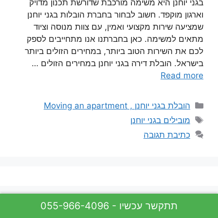
בגני יוחנן היא משימה מורכבת שדורשת תכנון מדויק
וארגון מוקפד. חשוב לבחור בחברת הובלות בגני יוחנן
שמציעה שירות מקצועי ואמין, עם צוות מנוסה וציוד
מתאים למשימה. כאן בחברתנו אנו מתחייבים לספק
לכם את השירות הטוב ביותר, במחירים הזולים ביותר
בישראל. הובלת דירה בגני יוחנן במחירים הזולים …
Read more
קטגוריות
הובלת בגני יוחנן , Moving an apartment
תגיות
מובילים בגני יוחנן
כתיבת תגובה
055-966-4096 - תתקשר עכשיו