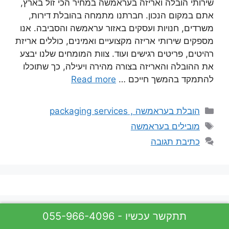
שירותי הובלה ואריזה בעראמשה במחיר הכי זול בארץ,
אתם במקום הנכון. חברתנו מתמחה בהובלת דירות,
משרדים, חנויות ועסקים באזור עראמשה והסביבה. אנו
מספקים שירותי אריזה מקצועיים ואמינים, כוללים אריזת
רהיטים, פריטים רגישים ועוד. צוות המומחים שלנו יבצע
את ההובלה והאריזה בצורה מהירה ויעילה, כך שתוכלו
להתמקד בהמשך חייכם …
Read more
קטגוריות
הובלת בעראמשה , packaging services
תגיות
מובילים בעראמשה
כתיבת תגובה
055-966-4096 - תתקשר עכשיו