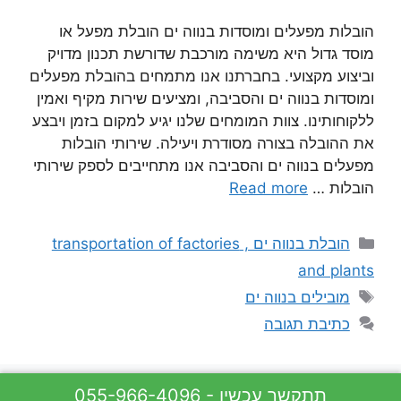
הובלות מפעלים ומוסדות בנווה ים הובלת מפעל או
מוסד גדול היא משימה מורכבת שדורשת תכנון מדויק
וביצוע מקצועי. בחברתנו אנו מתמחים בהובלת מפעלים
ומוסדות בנווה ים והסביבה, ומציעים שירות מקיף ואמין
ללקוחותינו. צוות המומחים שלנו יגיע למקום בזמן ויבצע
את ההובלה בצורה מסודרת ויעילה. שירותי הובלות
מפעלים בנווה ים והסביבה אנו מתחייבים לספק שירותי
הובלות …
Read more
קטגוריות
הובלת בנווה ים , transportation of factories
and plants
תגיות
מובילים בנווה ים
כתיבת תגובה
055-966-4096 - תתקשר עכשיו